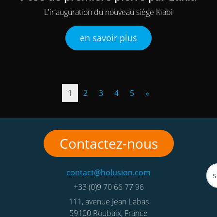
L'inauguration du nouveau siège Kiabi
en savoir plus
(current)
Next
1
2
3
4
5
»
Contactez-nous
contact@holusion.com
+33 (0)9 70 66 77 96
111, avenue Jean Lebas
59100
Roubaix
,
France