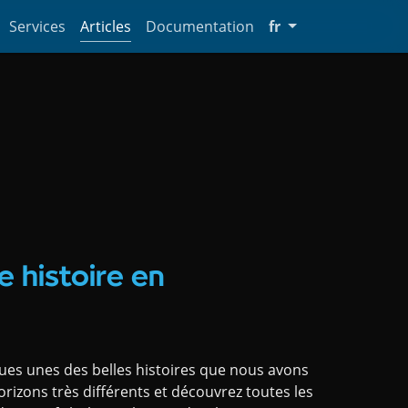
(change languag
Services
Articles
Documentation
fr
(current)
e histoire en
ues unes des belles histoires que nous avons
horizons très différents et découvrez toutes les